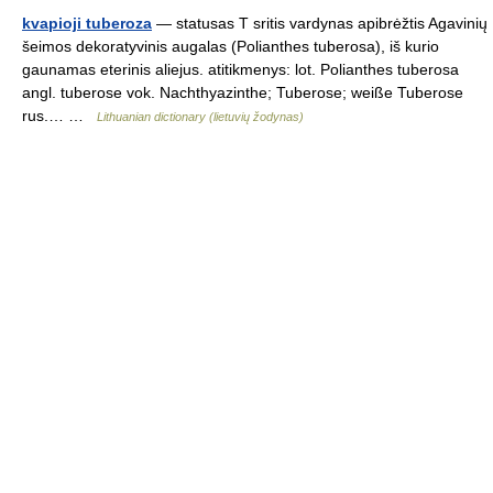
kvapioji tuberoza
— statusas T sritis vardynas apibrėžtis Agavinių
šeimos dekoratyvinis augalas (Polianthes tuberosa), iš kurio
gaunamas eterinis aliejus. atitikmenys: lot. Polianthes tuberosa
angl. tuberose vok. Nachthyazinthe; Tuberose; weiße Tuberose
rus.… …
Lithuanian dictionary (lietuvių žodynas)