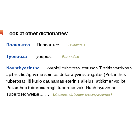
Look at other dictionaries:
Полиантес
— Полиантес …
Википедия
Тубероза
— Тубероза …
Википедия
Nachthyazinthe
— kvapioji tuberoza statusas T sritis vardynas
apibrėžtis Agavinių šeimos dekoratyvinis augalas (Polianthes
tuberosa), iš kurio gaunamas eterinis aliejus. atitikmenys: lot.
Polianthes tuberosa angl. tuberose vok. Nachthyazinthe;
Tuberose; weiße… …
Lithuanian dictionary (lietuvių žodynas)