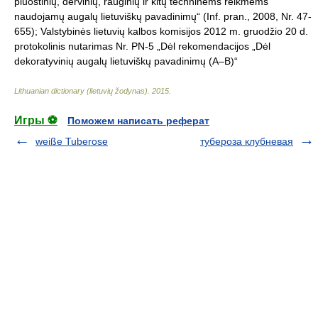
pluoštinių, dervinių, rauginių ir kitų techninėms reikmėms
naudojamų augalų lietuviškų pavadinimų“ (Inf. pran., 2008, Nr. 47-
655); Valstybinės lietuvių kalbos komisijos 2012 m. gruodžio 20 d.
protokolinis nutarimas Nr. PN-5 „Dėl rekomendacijos „Dėl
dekoratyvinių augalų lietuviškų pavadinimų (A–B)“
Lithuanian dictionary (lietuvių žodynas)
.
2015
.
Игры ⚽
Поможем написать реферат
weiße Tuberose
тубероза клубневая