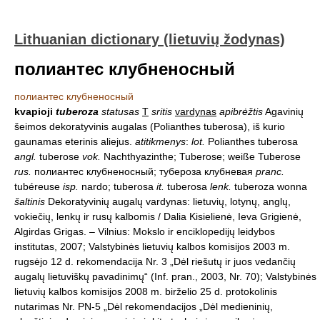
Lithuanian dictionary (lietuvių žodynas)
полиантес клубненосный
полиантес клубненосный
kvapioji
tuberoza
statusas
T
sritis
vardynas
apibrėžtis
Agavinių
šeimos dekoratyvinis augalas (Polianthes tuberosa), iš kurio
gaunamas eterinis aliejus.
atitikmenys
:
lot.
Polianthes tuberosa
angl.
tuberose
vok.
Nachthyazinthe; Tuberose; weiße Tuberose
rus.
полиантес клубненосный; тубероза клубневая
pranc.
tubéreuse
isp.
nardo; tuberosa
it.
tuberosa
lenk.
tuberoza wonna
šaltinis
Dekoratyvinių augalų vardynas: lietuvių, lotynų, anglų,
vokiečių, lenkų ir rusų kalbomis / Dalia Kisielienė, Ieva Grigienė,
Algirdas Grigas. – Vilnius: Mokslo ir enciklopedijų leidybos
institutas, 2007; Valstybinės lietuvių kalbos komisijos 2003 m.
rugsėjo 12 d. rekomendacija Nr. 3 „Dėl riešutų ir juos vedančių
augalų lietuviškų pavadinimų“ (Inf. pran., 2003, Nr. 70); Valstybinės
lietuvių kalbos komisijos 2008 m. birželio 25 d. protokolinis
nutarimas Nr. PN-5 „Dėl rekomendacijos „Dėl medieninių,