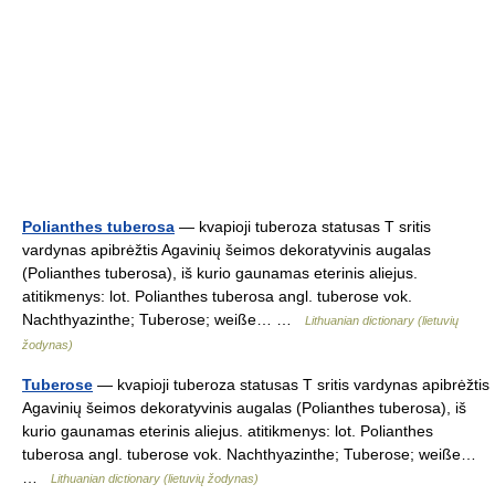
Polianthes tuberosa
— kvapioji tuberoza statusas T sritis
vardynas apibrėžtis Agavinių šeimos dekoratyvinis augalas
(Polianthes tuberosa), iš kurio gaunamas eterinis aliejus.
atitikmenys: lot. Polianthes tuberosa angl. tuberose vok.
Nachthyazinthe; Tuberose; weiße… …
Lithuanian dictionary (lietuvių
žodynas)
Tuberose
— kvapioji tuberoza statusas T sritis vardynas apibrėžtis
Agavinių šeimos dekoratyvinis augalas (Polianthes tuberosa), iš
kurio gaunamas eterinis aliejus. atitikmenys: lot. Polianthes
tuberosa angl. tuberose vok. Nachthyazinthe; Tuberose; weiße…
…
Lithuanian dictionary (lietuvių žodynas)